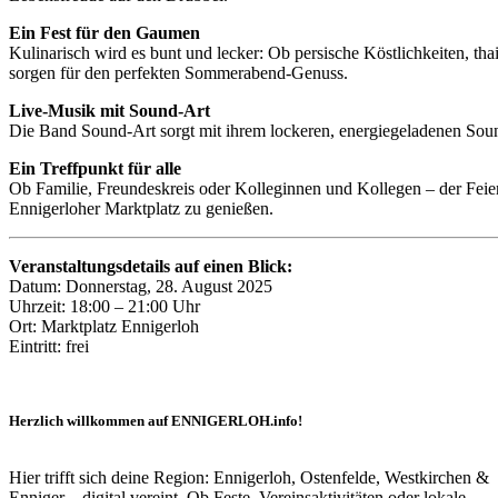
Ein Fest für den Gaumen
Kulinarisch wird es bunt und lecker: Ob persische Köstlichkeiten, tha
sorgen für den perfekten Sommerabend-Genuss.
Live-Musik mit Sound-Art
Die Band Sound-Art sorgt mit ihrem lockeren, energiegeladenen Sou
Ein Treffpunkt für alle
Ob Familie, Freundeskreis oder Kolleginnen und Kollegen – der Feie
Ennigerloher Marktplatz zu genießen.
Veranstaltungsdetails auf einen Blick:
Datum: Donnerstag, 28. August 2025
Uhrzeit: 18:00 – 21:00 Uhr
Ort: Marktplatz Ennigerloh
Eintritt: frei
Herzlich willkommen auf ENNIGERLOH.info!
Hier trifft sich deine Region: Ennigerloh, Ostenfelde, Westkirchen &
Enniger – digital vereint. Ob Feste, Vereinsaktivitäten oder lokale