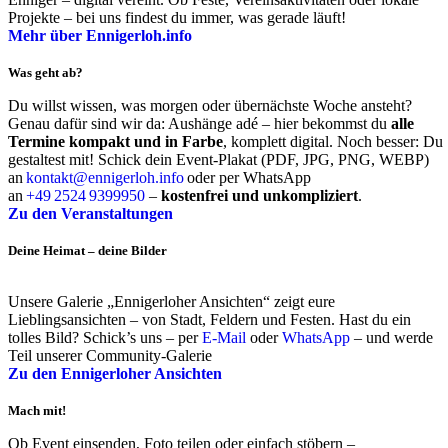
Projekte – bei uns findest du immer, was gerade läuft!
Mehr über Ennigerloh.info
Was geht ab?
Du willst wissen, was morgen oder übernächste Woche ansteht?
Genau dafür sind wir da: Aushänge adé – hier bekommst du
alle
Termine kompakt und in Farbe
, komplett digital. Noch besser: Du
gestaltest mit! Schick dein Event-Plakat (PDF, JPG, PNG, WEBP)
an
kontakt@ennigerloh.info
oder per WhatsApp
an
+49 2524 9399950
–
kostenfrei und unkompliziert
.
Zu den Veranstaltungen
Deine Heimat – deine Bilder
Unsere Galerie „Ennigerloher Ansichten“ zeigt eure
Lieblingsansichten – von Stadt, Feldern und Festen. Hast du ein
tolles Bild? Schick’s uns – per
E‑Mail
oder
WhatsApp
– und werde
Teil unserer Community‑Galerie
Zu den Ennigerloher Ansichten
Mach mit!
Ob Event einsenden, Foto teilen oder einfach stöbern –